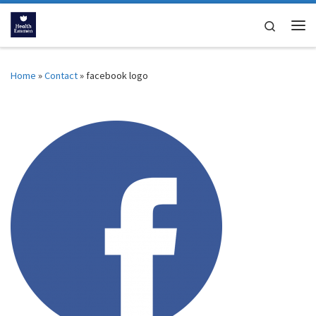
Ga naar inhoud
Search
Me
Home
»
Contact
»
facebook logo