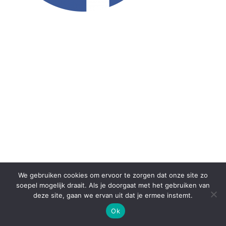
We gebruiken cookies om ervoor te zorgen dat onze site zo
© 2026
Fysiotherapie Health Emmen
– Alle rechten
soepel mogelijk draait. Als je doorgaat met het gebruiken van
voorbehouden
deze site, gaan we ervan uit dat je ermee instemt.
Aangeboden door
WP
– Ontworpen met de
Customizr thema
Ok