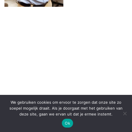
We gebruiken cookies om ervoor te zorgen dat onze site zo
© 2026
Fysiotherapie Health Emmen
– Alle rechten
soepel mogelijk draait. Als je doorgaat met het gebruiken van
voorbehouden
deze site, gaan we ervan uit dat je ermee instemt.
Aangeboden door
WP
– Ontworpen met de
Customizr thema
Ok