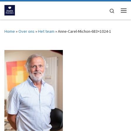
Ga naar inhoud
Search
Me
Home
»
Over ons
»
Het team
»
Anne-Carel-Michon-683×1024-1