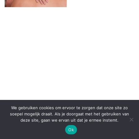
We gebruiken cookies om ervoor te zorgen dat onze site zo
© 2026
Fysiotherapie Health Emmen
– Alle rechten
soepel mogelijk draait. Als je doorgaat met het gebruiken van
voorbehouden
deze site, gaan we ervan uit dat je ermee instemt.
Aangeboden door
WP
– Ontworpen met de
Customizr thema
Ok