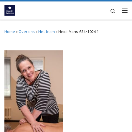
Ga naar inhoud
Search
Me
Home
»
Over ons
»
Het team
»
Heidi-Maris-684×1024-1