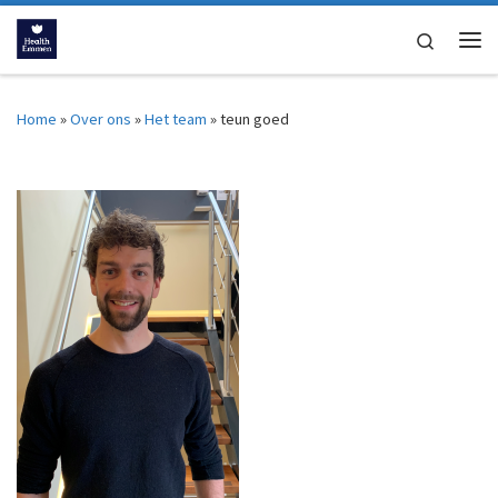
Ga naar inhoud
Search
Me
Home
»
Over ons
»
Het team
»
teun goed