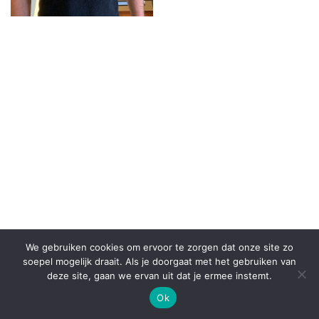
We gebruiken cookies om ervoor te zorgen dat onze site zo
© 2026
Fysiotherapie Health Emmen
– Alle rechten
soepel mogelijk draait. Als je doorgaat met het gebruiken van
voorbehouden
deze site, gaan we ervan uit dat je ermee instemt.
Aangeboden door
WP
– Ontworpen met de
Customizr thema
Ok