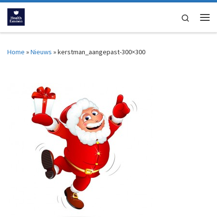
Ga naar inhoud
Search
Me
Home
»
Nieuws
»
kerstman_aangepast-300×300