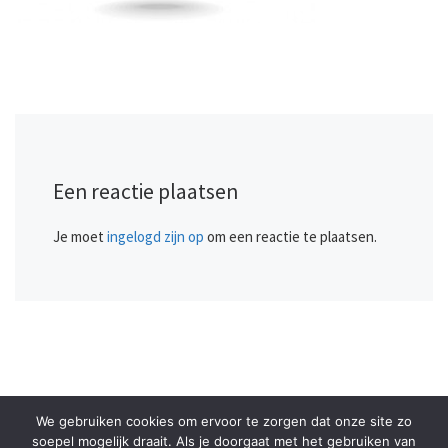
Een reactie plaatsen
Je moet
ingelogd zijn op
om een reactie te plaatsen.
We gebruiken cookies om ervoor te zorgen dat onze site zo
© 2026
Fysiotherapie Health Emmen
– Alle rechten
soepel mogelijk draait. Als je doorgaat met het gebruiken van